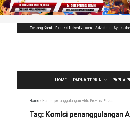
Tentang Kami
Redaksi Nokenlive.com
Advertise
Syarat da
HOME
PAPUA TERKINI
PAPUA 
Home
»
Komisi penanggulangan Aids Provinsi Papua
Tag:
Komisi penanggulangan Ai