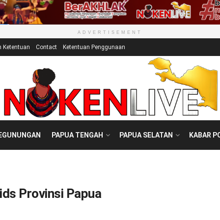
ADVERTISEMENT
n Ketentuan
Contact
Ketentuan Penggunaan
PEGUNUNGAN
PAPUA TENGAH
PAPUA SELATAN
KABAR P
ds Provinsi Papua