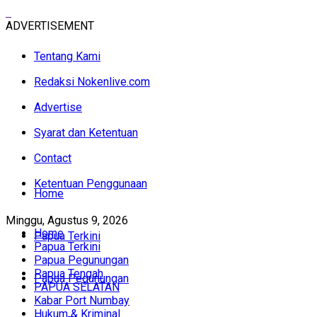
ADVERTISEMENT
Tentang Kami
Redaksi Nokenlive.com
Advertise
Syarat dan Ketentuan
Contact
Ketentuan Penggunaan
Home
Minggu, Agustus 9, 2026
Home
Papua Terkini
Papua Terkini
Papua Pegunungan
Papua Tengah
Papua Pegunungan
PAPUA SELATAN
Kabar Port Numbay
Hukum & Kriminal