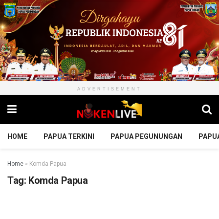
ADVERTISEMENT
HOME
PAPUA TERKINI
PAPUA PEGUNUNGAN
PAPU
Home
»
Komda Papua
Tag:
Komda Papua