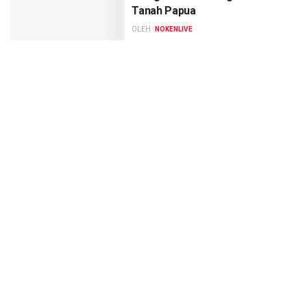
Tanah Papua
OLEH :
NOKENLIVE