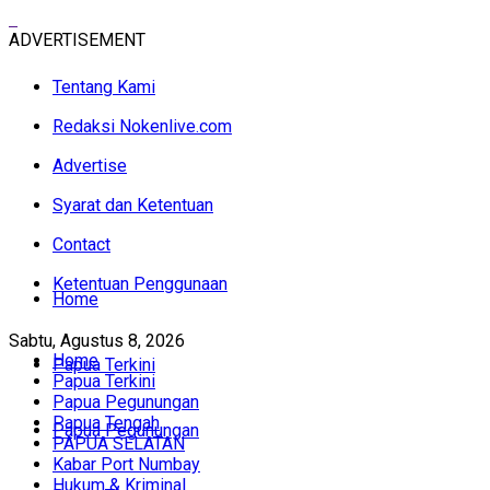
ADVERTISEMENT
Tentang Kami
Redaksi Nokenlive.com
Advertise
Syarat dan Ketentuan
Contact
Ketentuan Penggunaan
Home
Sabtu, Agustus 8, 2026
Home
Papua Terkini
Papua Terkini
Papua Pegunungan
Papua Tengah
Papua Pegunungan
PAPUA SELATAN
Kabar Port Numbay
Hukum & Kriminal