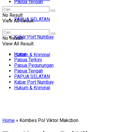
Papua Tengah
No Result
PAPUA SELATAN
View All Result
Kabar Port Numbay
No Result
View All Result
Home
Hukum & Kriminal
Papua Terkini
Papua Pegunungan
Papua Tengah
PAPUA SELATAN
Kabar Port Numbay
Hukum & Kriminal
Home
»
Kombes Pol Viktor Makcbon