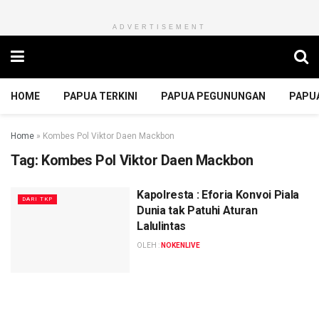
ADVERTISEMENT
HOME
PAPUA TERKINI
PAPUA PEGUNUNGAN
PAPU
Home
»
Kombes Pol Viktor Daen Mackbon
Tag:
Kombes Pol Viktor Daen Mackbon
Kapolresta : Eforia Konvoi Piala
DARI TKP
Dunia tak Patuhi Aturan
Lalulintas
OLEH :
NOKENLIVE