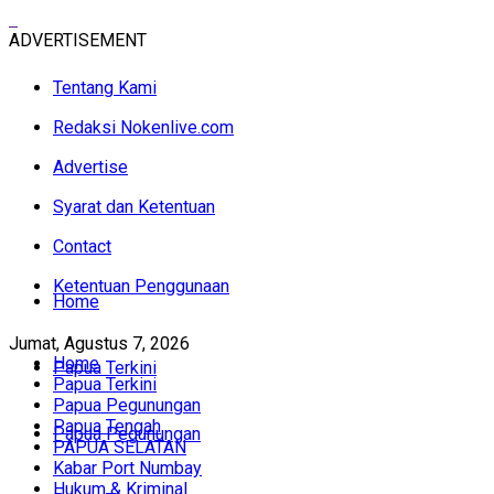
ADVERTISEMENT
Tentang Kami
Redaksi Nokenlive.com
Advertise
Syarat dan Ketentuan
Contact
Ketentuan Penggunaan
Home
Jumat, Agustus 7, 2026
Home
Papua Terkini
Papua Terkini
Papua Pegunungan
Papua Tengah
Papua Pegunungan
PAPUA SELATAN
Kabar Port Numbay
Hukum & Kriminal