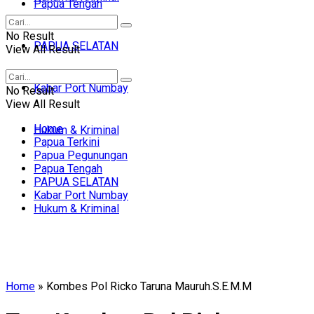
Papua Tengah
No Result
PAPUA SELATAN
View All Result
Kabar Port Numbay
No Result
View All Result
Home
Hukum & Kriminal
Papua Terkini
Papua Pegunungan
Papua Tengah
PAPUA SELATAN
Kabar Port Numbay
Hukum & Kriminal
Home
»
Kombes Pol Ricko Taruna Mauruh.S.E.M.M