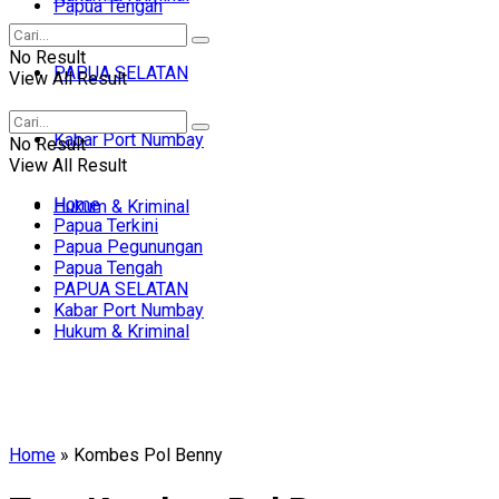
Papua Tengah
No Result
PAPUA SELATAN
View All Result
Kabar Port Numbay
No Result
View All Result
Home
Hukum & Kriminal
Papua Terkini
Papua Pegunungan
Papua Tengah
PAPUA SELATAN
Kabar Port Numbay
Hukum & Kriminal
Home
»
Kombes Pol Benny