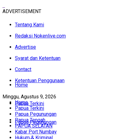
ADVERTISEMENT
Tentang Kami
Redaksi Nokenlive.com
Advertise
Syarat dan Ketentuan
Contact
Ketentuan Penggunaan
Home
Minggu, Agustus 9, 2026
Home
Papua Terkini
Papua Terkini
Papua Pegunungan
Papua Tengah
Papua Pegunungan
PAPUA SELATAN
Kabar Port Numbay
Hukum & Kriminal