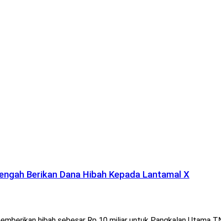
engah Berikan Dana Hibah Kepada Lantamal X
berikan hibah sebesar Rp 10 miliar untuk Pangkalan Utama TNI 