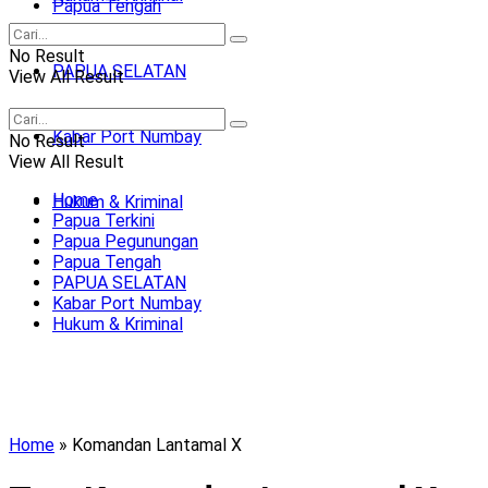
Papua Tengah
No Result
PAPUA SELATAN
View All Result
Kabar Port Numbay
No Result
View All Result
Home
Hukum & Kriminal
Papua Terkini
Papua Pegunungan
Papua Tengah
PAPUA SELATAN
Kabar Port Numbay
Hukum & Kriminal
Home
»
Komandan Lantamal X