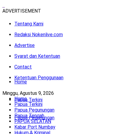
ADVERTISEMENT
Tentang Kami
Redaksi Nokenlive.com
Advertise
Syarat dan Ketentuan
Contact
Ketentuan Penggunaan
Home
Minggu, Agustus 9, 2026
Home
Papua Terkini
Papua Terkini
Papua Pegunungan
Papua Tengah
Papua Pegunungan
PAPUA SELATAN
Kabar Port Numbay
Hukum & Kriminal