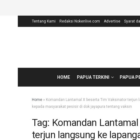
Tentang Kami
Redaksi Nokenlive.com
Advertise
Syarat d
HOME
PAPUA TERKINI
PAPUA P
Home
»
Komandan Lantamal X beserta Tim Vaksinator terjun
kepada masyarakat pesisir di dok jayapura tentang vaksin
Tag:
Komandan Lantamal X
terjun langsung ke lapan