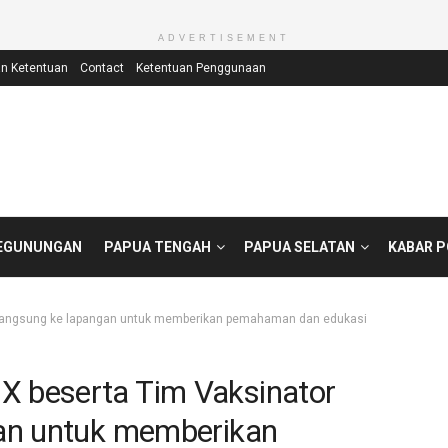
ADVERTISEMENT
an Ketentuan
Contact
Ketentuan Penggunaan
EGUNUNGAN
PAPUA TENGAH
PAPUA SELATAN
KABAR 
 langsung ke lapangan untuk memberikan pemahaman dan edukasi
 beserta Tim Vaksinator
gan untuk memberikan