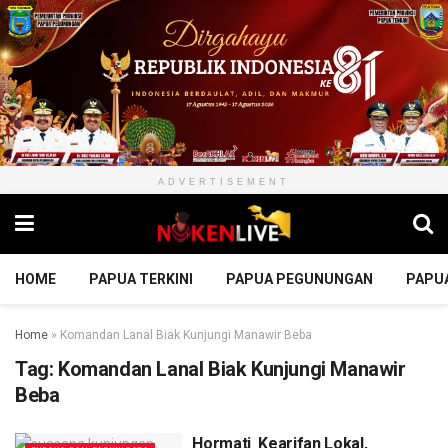
ADVERTISEMENT
HOME
PAPUA TERKINI
PAPUA PEGUNUNGAN
PAPU
Home
»
Komandan Lanal Biak Kunjungi Manawir Beba
Tag:
Komandan Lanal Biak Kunjungi Manawir
Beba
Hormati Kearifan Lokal,