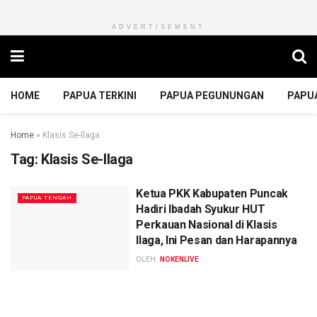
ADVERTISEMENT
HOME
PAPUA TERKINI
PAPUA PEGUNUNGAN
PAPU
Home
»
Klasis Se-Ilaga
Tag:
Klasis Se-Ilaga
Ketua PKK Kabupaten Puncak
PAPUA TENGAH
Hadiri Ibadah Syukur HUT
Perkauan Nasional di Klasis
Ilaga, Ini Pesan dan Harapannya
OLEH :
NOKENLIVE