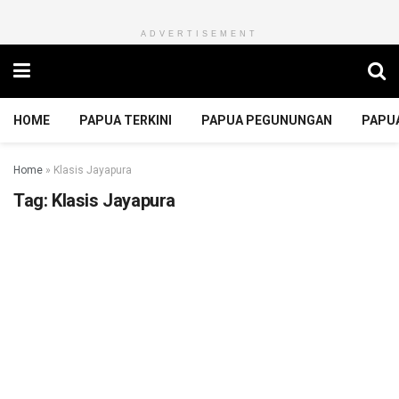
ADVERTISEMENT
HOME
PAPUA TERKINI
PAPUA PEGUNUNGAN
PAPU
Home
»
Klasis Jayapura
Tag:
Klasis Jayapura