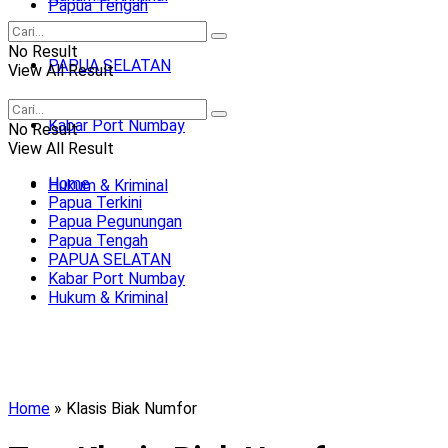
Papua Tengah
No Result
PAPUA SELATAN
View All Result
Kabar Port Numbay
No Result
View All Result
Home
Hukum & Kriminal
Papua Terkini
Papua Pegunungan
Papua Tengah
PAPUA SELATAN
Kabar Port Numbay
Hukum & Kriminal
Home
»
Klasis Biak Numfor