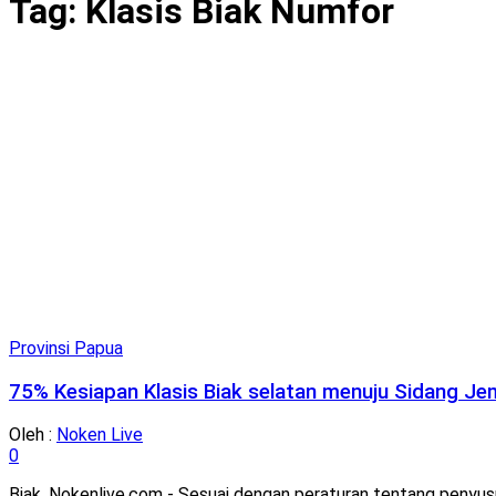
Tag:
Klasis Biak Numfor
Provinsi Papua
75% Kesiapan Klasis Biak selatan menuju Sidang J
Oleh :
Noken Live
0
Biak, Nokenlive.com - Sesuai dengan peraturan tentang penyusu