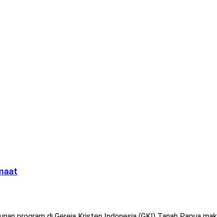
emaat
nan program di Gereja Kristen Indonesia (GKI) Tanah Papua maka 