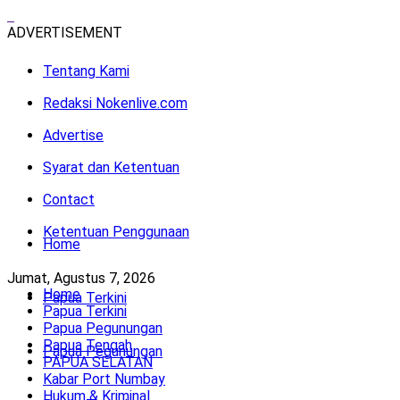
ADVERTISEMENT
Tentang Kami
Redaksi Nokenlive.com
Advertise
Syarat dan Ketentuan
Contact
Ketentuan Penggunaan
Home
Jumat, Agustus 7, 2026
Home
Papua Terkini
Papua Terkini
Papua Pegunungan
Papua Tengah
Papua Pegunungan
PAPUA SELATAN
Kabar Port Numbay
Hukum & Kriminal