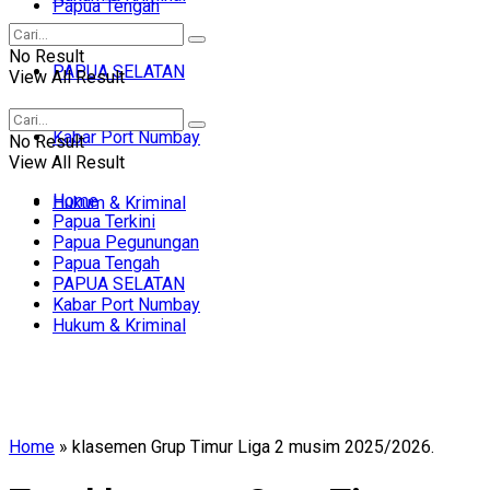
Papua Tengah
No Result
PAPUA SELATAN
View All Result
Kabar Port Numbay
No Result
View All Result
Home
Hukum & Kriminal
Papua Terkini
Papua Pegunungan
Papua Tengah
PAPUA SELATAN
Kabar Port Numbay
Hukum & Kriminal
Home
»
klasemen Grup Timur Liga 2 musim 2025/2026.