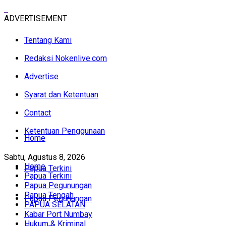
ADVERTISEMENT
Tentang Kami
Redaksi Nokenlive.com
Advertise
Syarat dan Ketentuan
Contact
Ketentuan Penggunaan
Home
Sabtu, Agustus 8, 2026
Home
Papua Terkini
Papua Terkini
Papua Pegunungan
Papua Tengah
Papua Pegunungan
PAPUA SELATAN
Kabar Port Numbay
Hukum & Kriminal