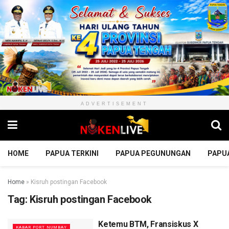
ADVERTISEMENT
HOME
PAPUA TERKINI
PAPUA PEGUNUNGAN
PAPU
Home
»
Kisruh postingan Facebook
Tag:
Kisruh postingan Facebook
Ketemu BTM, Fransiskus X
KABAR PORT NUMBAY