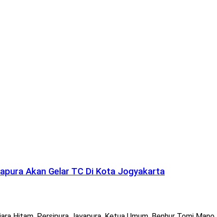
apura Akan Gelar TC Di Kota Jogyakarta
iara Hitam, Persipura Jayapura, Ketua Umum, Benhur Tomi Mano,