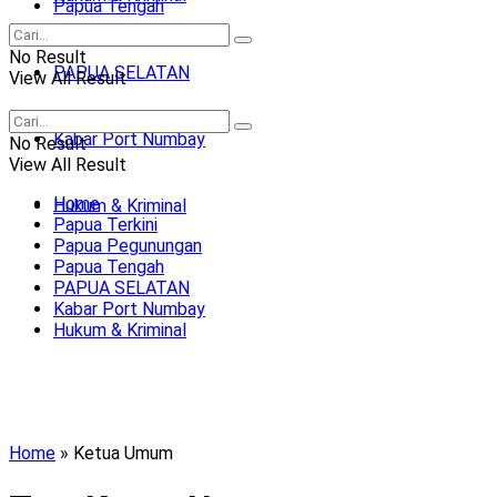
Papua Tengah
No Result
PAPUA SELATAN
View All Result
Kabar Port Numbay
No Result
View All Result
Home
Hukum & Kriminal
Papua Terkini
Papua Pegunungan
Papua Tengah
PAPUA SELATAN
Kabar Port Numbay
Hukum & Kriminal
Home
»
Ketua Umum