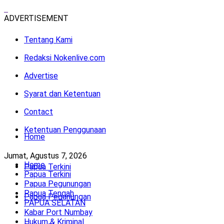
ADVERTISEMENT
Tentang Kami
Redaksi Nokenlive.com
Advertise
Syarat dan Ketentuan
Contact
Ketentuan Penggunaan
Home
Jumat, Agustus 7, 2026
Home
Papua Terkini
Papua Terkini
Papua Pegunungan
Papua Tengah
Papua Pegunungan
PAPUA SELATAN
Kabar Port Numbay
Hukum & Kriminal