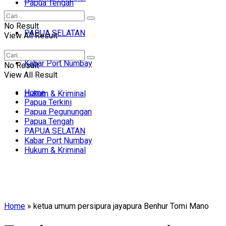
Papua Tengah
No Result
PAPUA SELATAN
View All Result
Kabar Port Numbay
No Result
View All Result
Home
Hukum & Kriminal
Papua Terkini
Papua Pegunungan
Papua Tengah
PAPUA SELATAN
Kabar Port Numbay
Hukum & Kriminal
Home
»
ketua umum persipura jayapura Benhur Tomi Mano