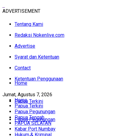
ADVERTISEMENT
Tentang Kami
Redaksi Nokenlive.com
Advertise
Syarat dan Ketentuan
Contact
Ketentuan Penggunaan
Home
Jumat, Agustus 7, 2026
Home
Papua Terkini
Papua Terkini
Papua Pegunungan
Papua Tengah
Papua Pegunungan
PAPUA SELATAN
Kabar Port Numbay
Hukum & Kriminal