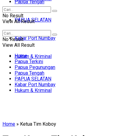
Papua Tengah
No Result
PAPUA SELATAN
View All Result
Kabar Port Numbay
No Result
View All Result
Home
Hukum & Kriminal
Papua Terkini
Papua Pegunungan
Papua Tengah
PAPUA SELATAN
Kabar Port Numbay
Hukum & Kriminal
Home
»
Ketua Tim Koboy