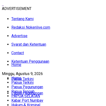
ADVERTISEMENT
Tentang Kami
Redaksi Nokenlive.com
Advertise
Syarat dan Ketentuan
Contact
Ketentuan Penggunaan
Home
Minggu, Agustus 9, 2026
Home
Papua Terkini
Papua Terkini
Papua Pegunungan
Papua Tengah
Papua Pegunungan
PAPUA SELATAN
Kabar Port Numbay
Hukum & Kriminal