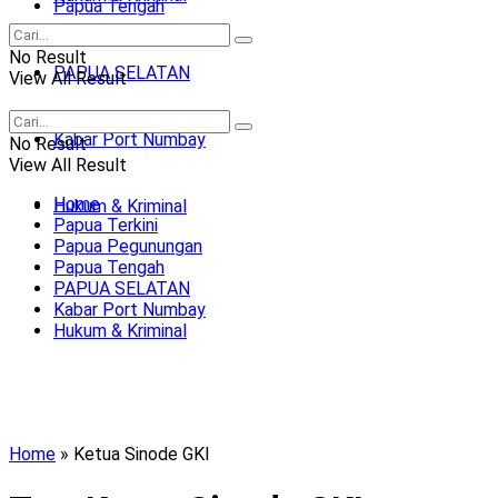
Papua Tengah
No Result
PAPUA SELATAN
View All Result
Kabar Port Numbay
No Result
View All Result
Home
Hukum & Kriminal
Papua Terkini
Papua Pegunungan
Papua Tengah
PAPUA SELATAN
Kabar Port Numbay
Hukum & Kriminal
Home
»
Ketua Sinode GKI