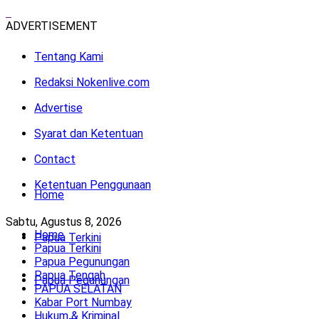
ADVERTISEMENT
Tentang Kami
Redaksi Nokenlive.com
Advertise
Syarat dan Ketentuan
Contact
Ketentuan Penggunaan
Home
Sabtu, Agustus 8, 2026
Home
Papua Terkini
Papua Terkini
Papua Pegunungan
Papua Tengah
Papua Pegunungan
PAPUA SELATAN
Kabar Port Numbay
Hukum & Kriminal