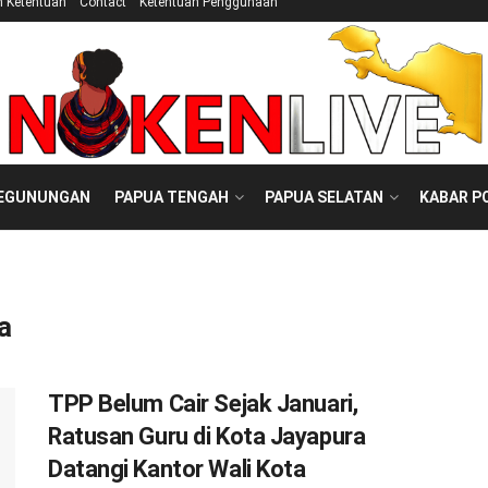
n Ketentuan
Contact
Ketentuan Penggunaan
PEGUNUNGAN
PAPUA TENGAH
PAPUA SELATAN
KABAR P
a
TPP Belum Cair Sejak Januari,
Ratusan Guru di Kota Jayapura
Datangi Kantor Wali Kota