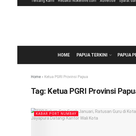
Tentang Kami
Redaksi Nokenlive.com
Advertise
Syarat da
HOME
PAPUA TERKINI
PAPUA 
Home
»
Ketua PGRI Provinsi Papua
Tag:
Ketua PGRI Provinsi Papu
KABAR PORT NUMBAY