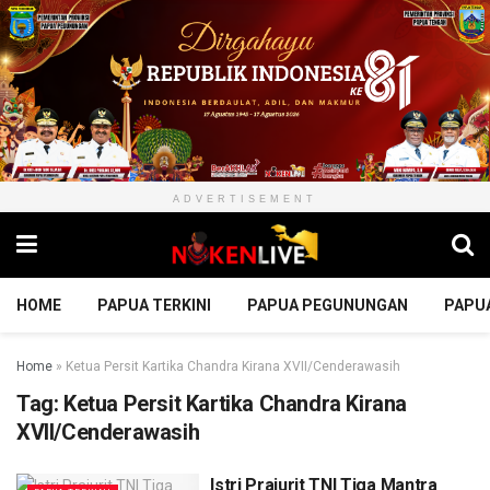
ADVERTISEMENT
HOME
PAPUA TERKINI
PAPUA PEGUNUNGAN
PAPU
Home
»
Ketua Persit Kartika Chandra Kirana XVII/Cenderawasih
Tag:
Ketua Persit Kartika Chandra Kirana
XVII/Cenderawasih
Istri Prajurit TNI Tiga Mantra