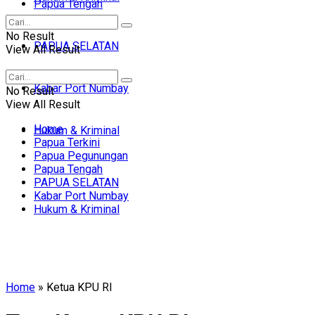
Papua Tengah
No Result
PAPUA SELATAN
View All Result
Kabar Port Numbay
No Result
View All Result
Home
Hukum & Kriminal
Papua Terkini
Papua Pegunungan
Papua Tengah
PAPUA SELATAN
Kabar Port Numbay
Hukum & Kriminal
Home
»
Ketua KPU RI