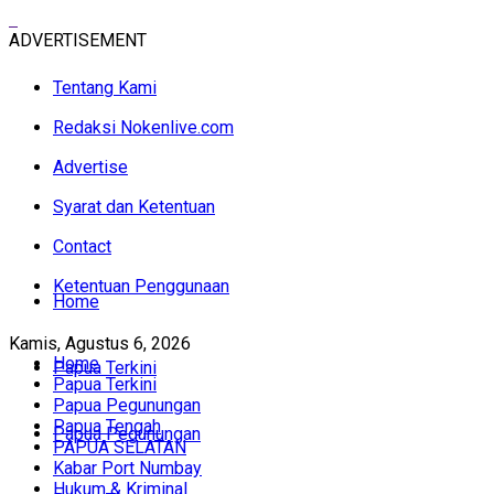
ADVERTISEMENT
Tentang Kami
Redaksi Nokenlive.com
Advertise
Syarat dan Ketentuan
Contact
Ketentuan Penggunaan
Home
Kamis, Agustus 6, 2026
Home
Papua Terkini
Papua Terkini
Papua Pegunungan
Papua Tengah
Papua Pegunungan
PAPUA SELATAN
Kabar Port Numbay
Hukum & Kriminal