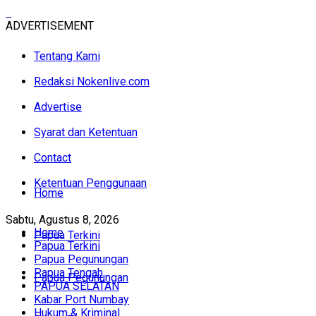
ADVERTISEMENT
Tentang Kami
Redaksi Nokenlive.com
Advertise
Syarat dan Ketentuan
Contact
Ketentuan Penggunaan
Home
Sabtu, Agustus 8, 2026
Home
Papua Terkini
Papua Terkini
Papua Pegunungan
Papua Tengah
Papua Pegunungan
PAPUA SELATAN
Kabar Port Numbay
Hukum & Kriminal