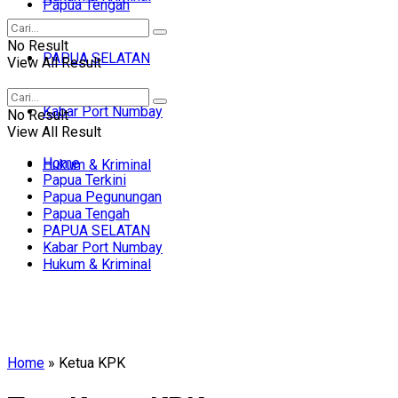
Papua Tengah
No Result
PAPUA SELATAN
View All Result
Kabar Port Numbay
No Result
View All Result
Home
Hukum & Kriminal
Papua Terkini
Papua Pegunungan
Papua Tengah
PAPUA SELATAN
Kabar Port Numbay
Hukum & Kriminal
Home
»
Ketua KPK