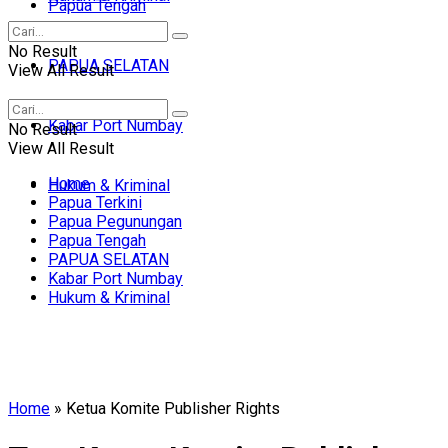
Papua Tengah
No Result
PAPUA SELATAN
View All Result
Kabar Port Numbay
No Result
View All Result
Home
Hukum & Kriminal
Papua Terkini
Papua Pegunungan
Papua Tengah
PAPUA SELATAN
Kabar Port Numbay
Hukum & Kriminal
Home
»
Ketua Komite Publisher Rights