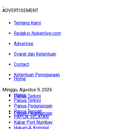
ADVERTISEMENT
Tentang Kami
Redaksi Nokenlive.com
Advertise
Syarat dan Ketentuan
Contact
Ketentuan Penggunaan
Home
Minggu, Agustus 9, 2026
Home
Papua Terkini
Papua Terkini
Papua Pegunungan
Papua Tengah
Papua Pegunungan
PAPUA SELATAN
Kabar Port Numbay
Hukum & Kriminal