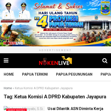
ADVERTISEMENT
HOME
PAPUA TERKINI
PAPUA PEGUNUNGAN
PAPU
Home
»
Ketua Komisi A DPRD Kabupaten Jayapura
Tag:
Ketua Komisi A DPRD Kabupaten Jayapura
Usai Dilantik ASN Diminta Kerja
KABAR DAERAH