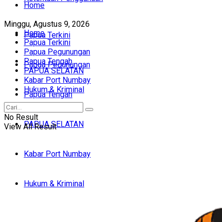
Home
Minggu, Agustus 9, 2026
Home
Papua Terkini
Papua Terkini
Papua Pegunungan
Papua Tengah
Papua Pegunungan
PAPUA SELATAN
Kabar Port Numbay
Hukum & Kriminal
Papua Tengah
No Result
PAPUA SELATAN
View All Result
Kabar Port Numbay
Hukum & Kriminal