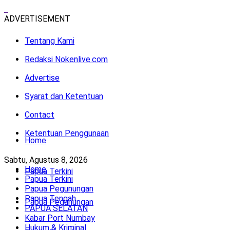
ADVERTISEMENT
Tentang Kami
Redaksi Nokenlive.com
Advertise
Syarat dan Ketentuan
Contact
Ketentuan Penggunaan
Home
Sabtu, Agustus 8, 2026
Home
Papua Terkini
Papua Terkini
Papua Pegunungan
Papua Tengah
Papua Pegunungan
PAPUA SELATAN
Kabar Port Numbay
Hukum & Kriminal