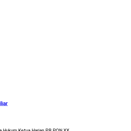
liar
a Hukum Ketua Harian PB PON XX ...