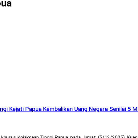
pua
i Kejati Papua Kembalikan Uang Negara Senilai 5 Mi
husus Kejaksaan Tinggi Papua, pada Jumat, (5/12/2025), Kuas