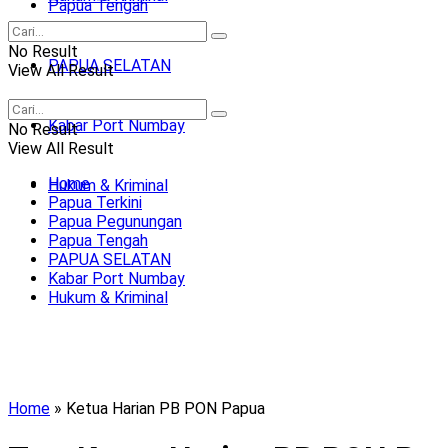
Papua Tengah
No Result
PAPUA SELATAN
View All Result
Kabar Port Numbay
No Result
View All Result
Home
Hukum & Kriminal
Papua Terkini
Papua Pegunungan
Papua Tengah
PAPUA SELATAN
Kabar Port Numbay
Hukum & Kriminal
Home
»
Ketua Harian PB PON Papua