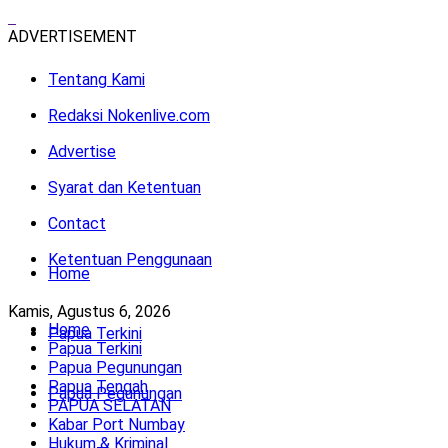
ADVERTISEMENT
Tentang Kami
Redaksi Nokenlive.com
Advertise
Syarat dan Ketentuan
Contact
Ketentuan Penggunaan
Home
Kamis, Agustus 6, 2026
Home
Papua Terkini
Papua Terkini
Papua Pegunungan
Papua Tengah
Papua Pegunungan
PAPUA SELATAN
Kabar Port Numbay
Hukum & Kriminal