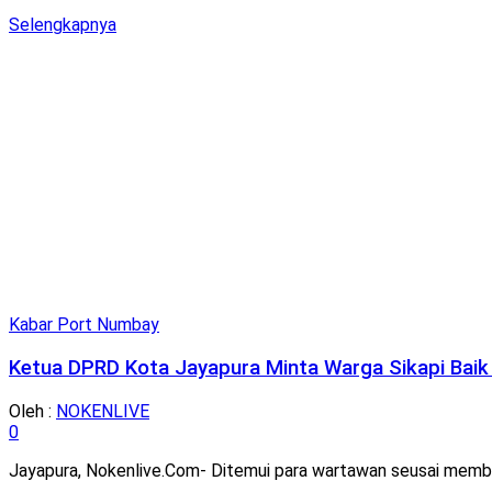
Details
Selengkapnya
Kabar Port Numbay
Ketua DPRD Kota Jayapura Minta Warga Sikapi Baik
Oleh :
NOKENLIVE
0
Jayapura, Nokenlive.Com- Ditemui para wartawan seusai membu