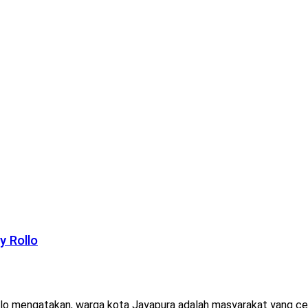
y Rollo
o mengatakan, warga kota Jayapura adalah masyarakat yang cerda