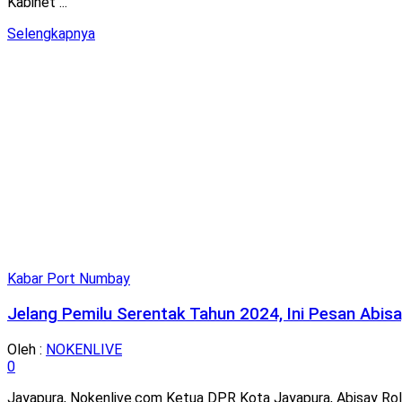
Kabinet ...
Details
Selengkapnya
Kabar Port Numbay
Jelang Pemilu Serentak Tahun 2024, Ini Pesan Abisa
Oleh :
NOKENLIVE
0
Jayapura, Nokenlive.com Ketua DPR Kota Jayapura, Abisay Roll