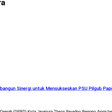
ra
bangun Sinergi untuk Mensukseskan PSU Pilgub Pap
ah (DPRD) Kota Jayapura Theos Revelino Beniqno Ajomi berhara