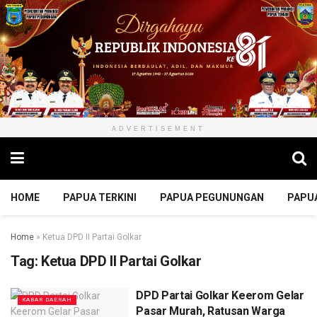
ADVERTISEMENT
HOME
PAPUA TERKINI
PAPUA PEGUNUNGAN
PAPU
Home
»
Ketua DPD II Partai Golkar
Tag:
Ketua DPD II Partai Golkar
DPD Partai Golkar Keerom Gelar
KABAR DAERAH
Pasar Murah, Ratusan Warga