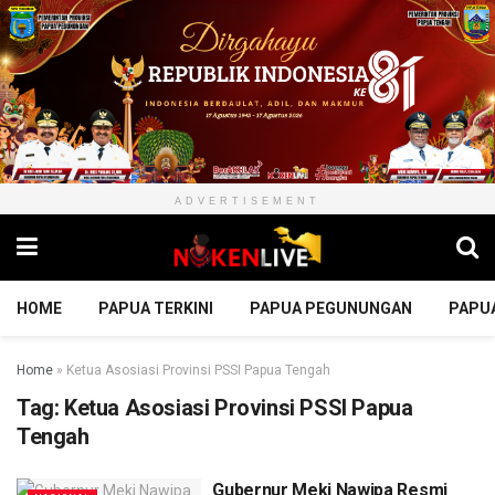
ADVERTISEMENT
HOME
PAPUA TERKINI
PAPUA PEGUNUNGAN
PAPU
Home
»
Ketua Asosiasi Provinsi PSSI Papua Tengah
Tag:
Ketua Asosiasi Provinsi PSSI Papua
Tengah
Gubernur Meki Nawipa Resmi