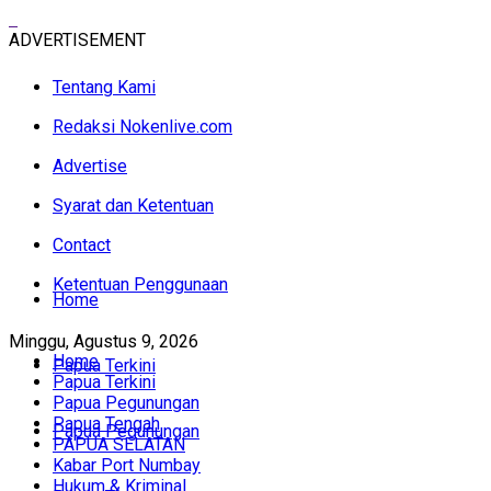
ADVERTISEMENT
Tentang Kami
Redaksi Nokenlive.com
Advertise
Syarat dan Ketentuan
Contact
Ketentuan Penggunaan
Home
Minggu, Agustus 9, 2026
Home
Papua Terkini
Papua Terkini
Papua Pegunungan
Papua Tengah
Papua Pegunungan
PAPUA SELATAN
Kabar Port Numbay
Hukum & Kriminal