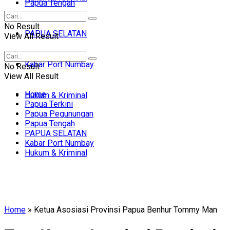
Papua Tengah
No Result
PAPUA SELATAN
View All Result
Kabar Port Numbay
No Result
View All Result
Home
Hukum & Kriminal
Papua Terkini
Papua Pegunungan
Papua Tengah
PAPUA SELATAN
Kabar Port Numbay
Hukum & Kriminal
Home
»
Ketua Asosiasi Provinsi Papua Benhur Tommy Man