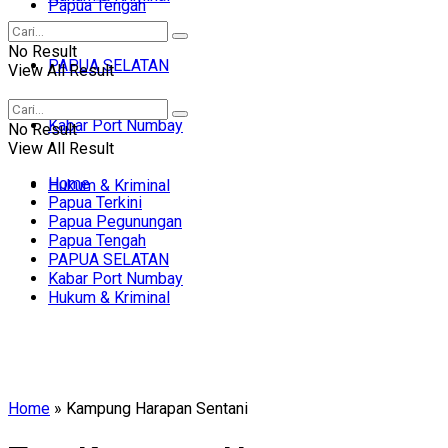
Papua Tengah
No Result
PAPUA SELATAN
View All Result
Kabar Port Numbay
No Result
View All Result
Home
Hukum & Kriminal
Papua Terkini
Papua Pegunungan
Papua Tengah
PAPUA SELATAN
Kabar Port Numbay
Hukum & Kriminal
Home
»
Kampung Harapan Sentani