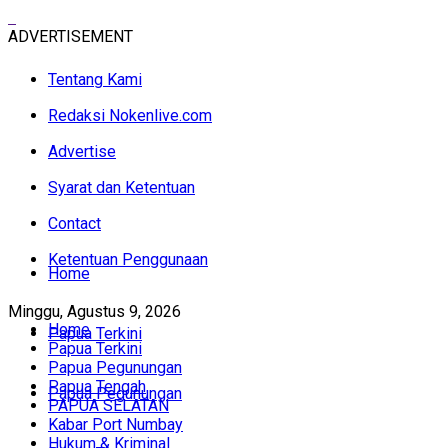
ADVERTISEMENT
Tentang Kami
Redaksi Nokenlive.com
Advertise
Syarat dan Ketentuan
Contact
Ketentuan Penggunaan
Home
Minggu, Agustus 9, 2026
Home
Papua Terkini
Papua Terkini
Papua Pegunungan
Papua Tengah
Papua Pegunungan
PAPUA SELATAN
Kabar Port Numbay
Hukum & Kriminal