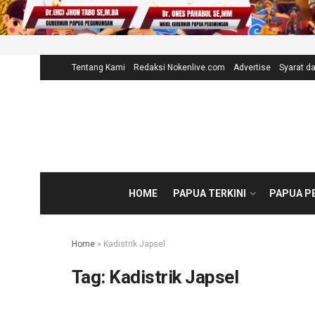
Tentang Kami
Redaksi Nokenlive.com
Advertise
Syarat d
HOME
PAPUA TERKINI
PAPUA P
Home
»
Kadistrik Japsel
Tag:
Kadistrik Japsel