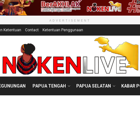
ADVERTISEMENT
an Ketentuan
Contact
Ketentuan Penggunaan
EGUNUNGAN
PAPUA TENGAH
PAPUA SELATAN
KABAR 