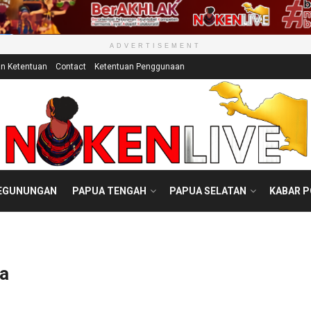
ADVERTISEMENT
an Ketentuan
Contact
Ketentuan Penggunaan
EGUNUNGAN
PAPUA TENGAH
PAPUA SELATAN
KABAR 
a