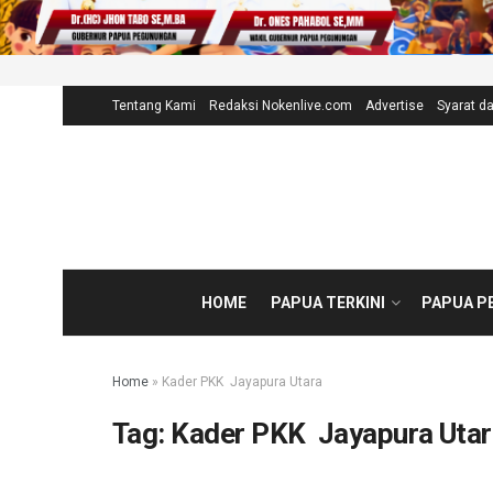
Tentang Kami
Redaksi Nokenlive.com
Advertise
Syarat d
HOME
PAPUA TERKINI
PAPUA P
Home
»
Kader PKK Jayapura Utara
Tag:
Kader PKK Jayapura Utar