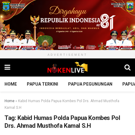
ADVERTISEMENT
HOME
PAPUA TERKINI
PAPUA PEGUNUNGAN
PAPU
Home
»
Kabid Humas Polda Papua Kombes Pol Drs. Ahmad Musthofa
Kamal S.H
Tag:
Kabid Humas Polda Papua Kombes Pol
Drs. Ahmad Musthofa Kamal S.H