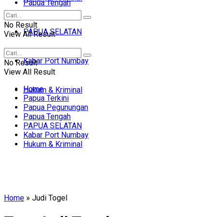
Papua Tengah
No Result
PAPUA SELATAN
View All Result
Kabar Port Numbay
No Result
View All Result
Home
Hukum & Kriminal
Papua Terkini
Papua Pegunungan
Papua Tengah
PAPUA SELATAN
Kabar Port Numbay
Hukum & Kriminal
Home
»
Judi Togel