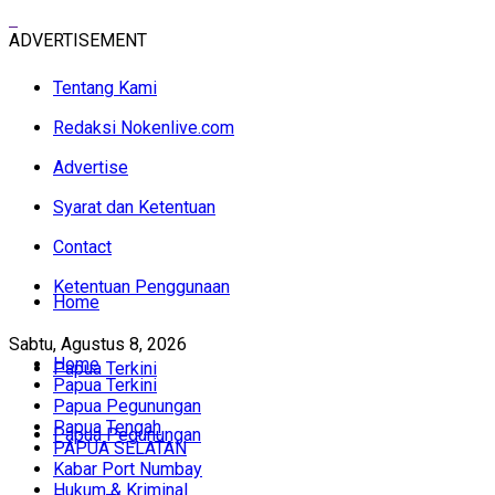
ADVERTISEMENT
Tentang Kami
Redaksi Nokenlive.com
Advertise
Syarat dan Ketentuan
Contact
Ketentuan Penggunaan
Home
Sabtu, Agustus 8, 2026
Home
Papua Terkini
Papua Terkini
Papua Pegunungan
Papua Tengah
Papua Pegunungan
PAPUA SELATAN
Kabar Port Numbay
Hukum & Kriminal