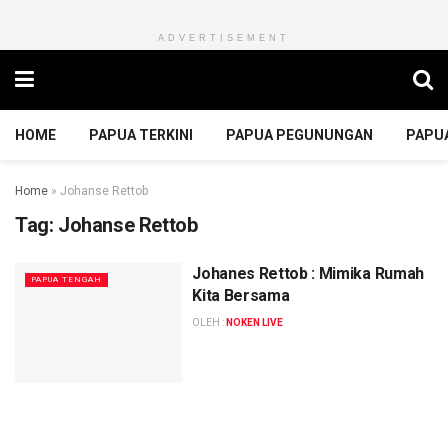
ADVERTISEMENT
HOME
PAPUA TERKINI
PAPUA PEGUNUNGAN
PAPU
Home
»
Johanse Rettob
Tag:
Johanse Rettob
Johanes Rettob : Mimika Rumah
PAPUA TENGAH
Kita Bersama
OLEH :
NOKEN LIVE