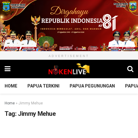
ADVERTISEMENT
HOME
PAPUA TERKINI
PAPUA PEGUNUNGAN
PAPU
Home
»
Jimmy Mehue
Tag:
Jimmy Mehue