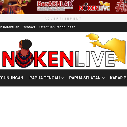
ADVERTISEMENT
an Ketentuan
Contact
Ketentuan Penggunaan
EGUNUNGAN
PAPUA TENGAH
PAPUA SELATAN
KABAR 