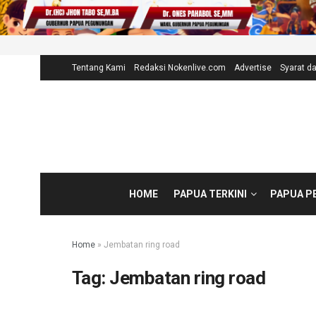
Tentang Kami
Redaksi Nokenlive.com
Advertise
Syarat d
HOME
PAPUA TERKINI
PAPUA P
Home
»
Jembatan ring road
Tag:
Jembatan ring road