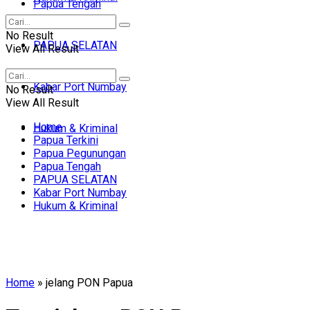
Papua Tengah
No Result
PAPUA SELATAN
View All Result
Kabar Port Numbay
No Result
View All Result
Home
Hukum & Kriminal
Papua Terkini
Papua Pegunungan
Papua Tengah
PAPUA SELATAN
Kabar Port Numbay
Hukum & Kriminal
Home
»
jelang PON Papua