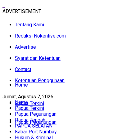
ADVERTISEMENT
Tentang Kami
Redaksi Nokenlive.com
Advertise
Syarat dan Ketentuan
Contact
Ketentuan Penggunaan
Home
Jumat, Agustus 7, 2026
Home
Papua Terkini
Papua Terkini
Papua Pegunungan
Papua Tengah
Papua Pegunungan
PAPUA SELATAN
Kabar Port Numbay
Hukum & Kriminal