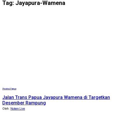
Tag:
Jayapura-Wamena
Provinsi Papua
Jalan Trans Papua Jayapura Wamena di Targetkan
Desember Rampung
Oleh :
Noken Live