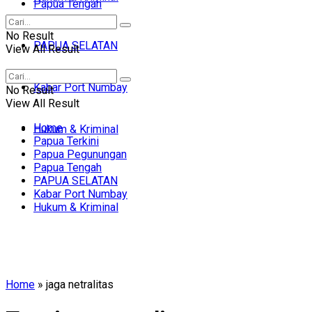
Papua Tengah
No Result
PAPUA SELATAN
View All Result
Kabar Port Numbay
No Result
View All Result
Home
Hukum & Kriminal
Papua Terkini
Papua Pegunungan
Papua Tengah
PAPUA SELATAN
Kabar Port Numbay
Hukum & Kriminal
Home
»
jaga netralitas