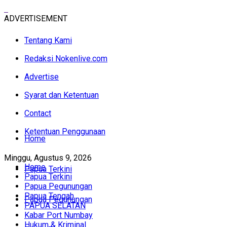
ADVERTISEMENT
Tentang Kami
Redaksi Nokenlive.com
Advertise
Syarat dan Ketentuan
Contact
Ketentuan Penggunaan
Home
Minggu, Agustus 9, 2026
Home
Papua Terkini
Papua Terkini
Papua Pegunungan
Papua Tengah
Papua Pegunungan
PAPUA SELATAN
Kabar Port Numbay
Hukum & Kriminal