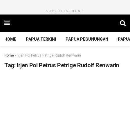
ADVERTISEMENT
HOME
PAPUA TERKINI
PAPUA PEGUNUNGAN
PAPU
Home
»
Irjen Pol Petrus Petrige Rudolf Renwarin
Tag:
Irjen Pol Petrus Petrige Rudolf Renwarin