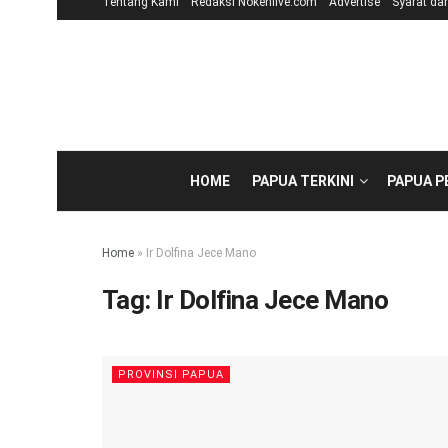
Tentang Kami
Redaksi Nokenlive.com
Advertise
Syarat da
HOME
PAPUA TERKINI
PAPUA 
Home
»
Ir Dolfina Jece Mano
Tag:
Ir Dolfina Jece Mano
PROVINSI PAPUA