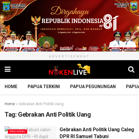
ADVERTISEMENT
HOME
PAPUA TERKINI
PAPUA PEGUNUNGAN
PAPU
Home
»
Gebrakan Anti Politik Uang
Tag:
Gebrakan Anti Politik Uang
Gebrakan Anti Politik Uang Caleg
NASIONAL
DPR RI Samuel Tabuni