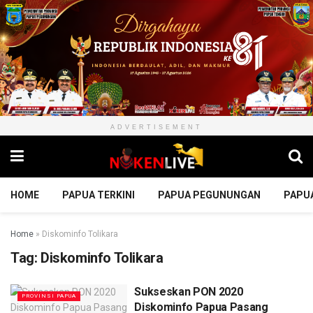
ADVERTISEMENT
HOME
PAPUA TERKINI
PAPUA PEGUNUNGAN
PAPU
Home
»
Diskominfo Tolikara
Tag:
Diskominfo Tolikara
Sukseskan PON 2020
PROVINSI PAPUA
Diskominfo Papua Pasang