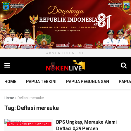
ADVERTISEMENT
HOME
PAPUA TERKINI
PAPUA PEGUNUNGAN
PAPU
Home
»
Deflasi merauke
Tag:
Deflasi merauke
BPS Ungkap, Merauke Alami
UKM, BISNIS DAN KEUANGAN
Deflasi 0,39 Persen