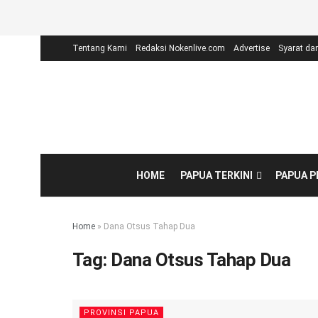
Tentang Kami
Redaksi Nokenlive.com
Advertise
Syarat da
HOME
PAPUA TERKINI
PAPUA 
Home
»
Dana Otsus Tahap Dua
Tag:
Dana Otsus Tahap Dua
PROVINSI PAPUA