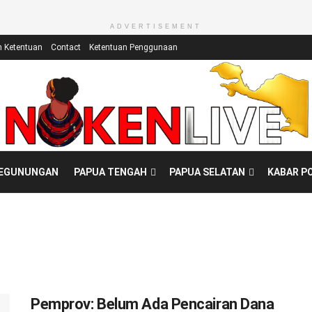
ADVERTISEMENT
n Ketentuan
Contact
Ketentuan Penggunaan
PEGUNUNGAN
PAPUA TENGAH
PAPUA SELATAN
KABAR P
Pemprov: Belum Ada Pencairan Dana