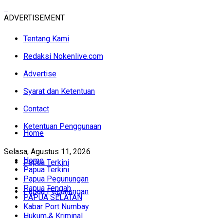
ADVERTISEMENT
Tentang Kami
Redaksi Nokenlive.com
Advertise
Syarat dan Ketentuan
Contact
Ketentuan Penggunaan
Home
Selasa, Agustus 11, 2026
Home
Papua Terkini
Papua Terkini
Papua Pegunungan
Papua Tengah
Papua Pegunungan
PAPUA SELATAN
Kabar Port Numbay
Hukum & Kriminal