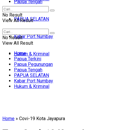
Papua Tengah
No Result
PAPUA SELATAN
View All Result
Kabar Port Numbay
No Result
View All Result
Home
Hukum & Kriminal
Papua Terkini
Papua Pegunungan
Papua Tengah
PAPUA SELATAN
Kabar Port Numbay
Hukum & Kriminal
Home
»
Covi-19 Kota Jayapura