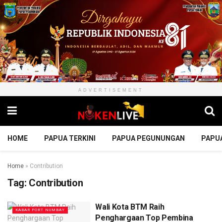
ADVERTISEMENT
HOME
PAPUA TERKINI
PAPUA PEGUNUNGAN
PAPU
Home
»
Contribution
Tag:
Contribution
Wali Kota BTM Raih
KABAR PORT NUMBAY
Penghargaan Top Pembina